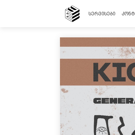
KICK: GENERALI MINERALI | MAGR
ᲡᲔᲠᲕᲘᲡᲔᲑᲘ
ᲙᲝᲜᲢ