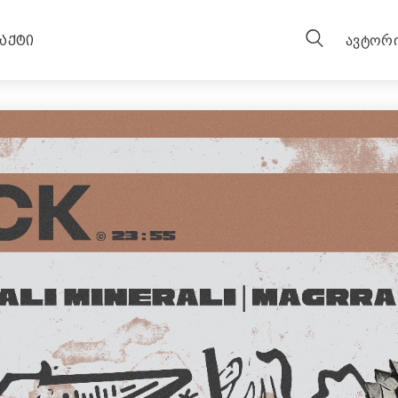
RA | MONK
ᲐᲥᲢᲘ
ავტორი