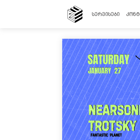
KICK: NEARSONIC | TROTSKY
ᲡᲔᲠᲕᲘᲡᲔᲑᲘ
ᲙᲝᲜᲢ