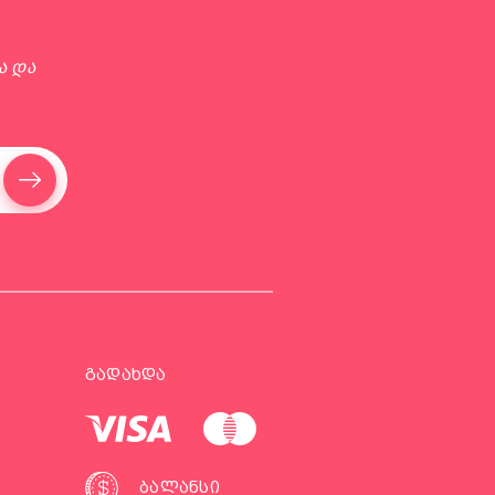
ა და
ᲒᲐᲓᲐᲮᲓᲐ
ᲑᲐᲚᲐᲜᲡᲘ