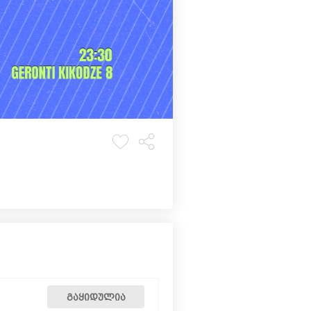
ᲒᲐᲧᲘᲓᲣᲚᲘᲐ