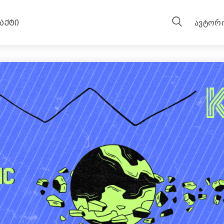
ᲐᲥᲢᲘ
ავტორი