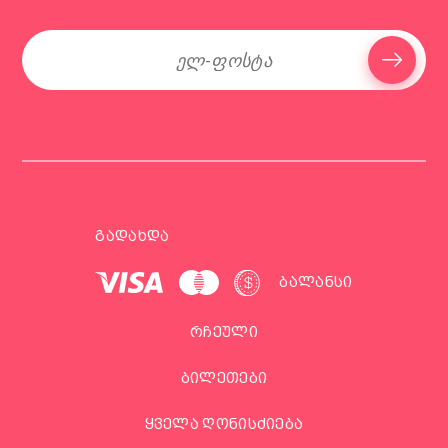
ᲒᲐᲓᲐᲮᲓᲐ
ᲑᲐᲚᲐᲜᲡᲘ
რჩეული
ბილეთები
ყველა ღონისძიება