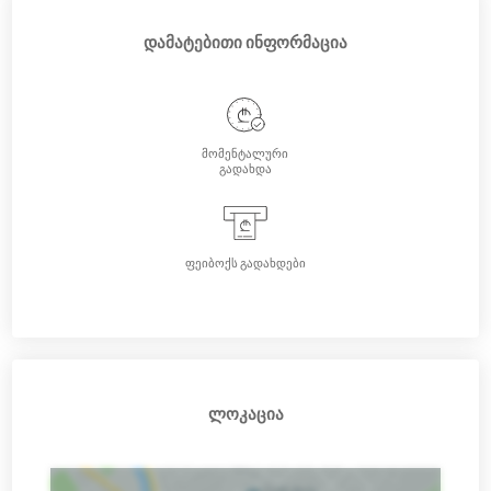
დამატებითი ინფორმაცია
მომენტალური
გადახდა
Betlive Racing Season 2024-ის ფარგლებში გეპატიჟებით
საქართველოს დრიფტის სერიების 5 ეტაპიანი
ჩემპიონატის მე-2 ეტაპზე ქუთაისში! 14:00, რკინიგზის
სადგურის მოედანზე, სადაც ქვეყნის საუკეთესო
ფეიბოქს გადახდები
დრიფტერები საქართველოს ჩემპიონობისთვის
იბრძოლებენ
არ გამოტოვოთ დაუვიწყარი ბრძოლა ავტოდრომზე!!!
დაიწყო ტრიბუნის ბილეთების გაყიდვაც, საიდანაც
კომფორტულად შეძლებთ ოჯახის წევრებთან ერთად
ლოკაცია
ღონისძიების ყურებას. ტრიბუნის ბილეთების რაოდენობა
არის შეზღუდული და იყიდება წინასწარ.
ასევე 13:00-ზე ნახევარი საათით უფლება გექნებათ
დახურულ პარკში შესვლის, მრბოლელებთან და მათ