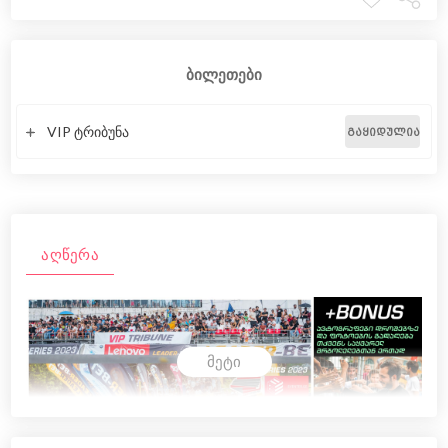
ბილეთები
VIP ტრიბუნა
ᲒᲐᲧᲘᲓᲣᲚᲘᲐ
აღწერა
მეტი